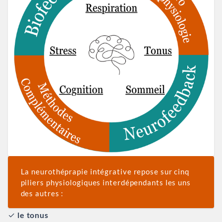
La neurothéprapie intégrative repose sur cinq
piliers physiologiques interdépendants les uns
des autres :
✓
le tonus