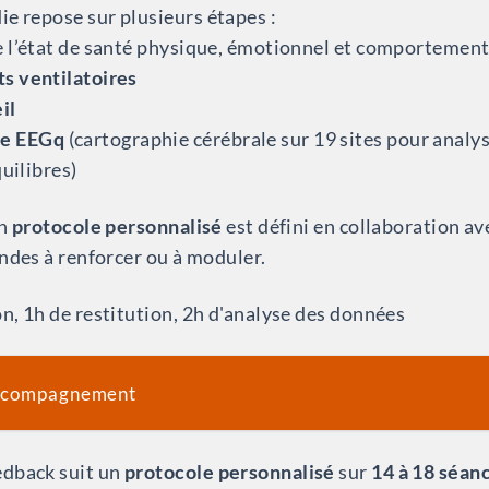
e repose sur plusieurs étapes :
e l’état de santé physique, émotionnel et comportement
ts ventilatoires
il
me EEGq
(cartographie cérébrale sur 19 sites pour analyse
uilibres)
un
protocole personnalisé
est défini en collaboration ave
 ondes à renforcer ou à moduler.
on, 1h de restitution, 2h d'analyse des données
accompagnement
edback suit un
protocole personnalisé
sur
14 à 18 séan