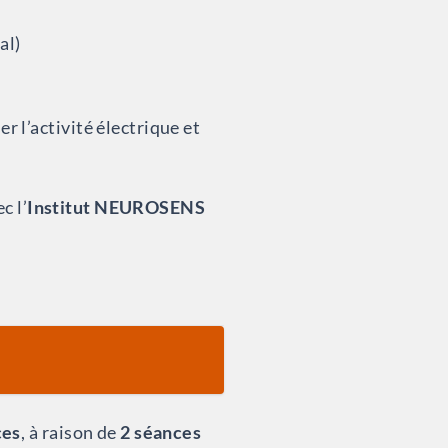
al)
r l’activité électrique et
c l’
Institut NEUROSENS
ces
, à raison de
2 séances